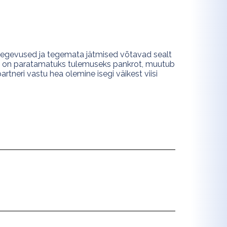
 tegevused ja tegemata jätmised võtavad sealt
eid, on paratamatuks tulemuseks pankrot, muutub
tneri vastu hea olemine isegi väikest viisi