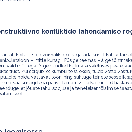
nstruktiivne konfliktide lahendamise re
argalt käitudes on võimalik neid seljatada suhet kahjustamata 
anipulatsiooni – mitte kunagi! Püsige teemas – ärge tõmmak
ni, vaid mõttega. Ärge püüdke tingimata vaidluses peale jääda
äsitlust. Kui selgub, et kumbki teist eksib, tuleb võtta vastu
püüdke hoida vastavat tooni ning suhtuge teineteisesse ikkagi
d sõnu ei saa kunagi teha päris olematuks. Ja kui tunded hakkav
: veenduge, et jõuate rahu, soojuse ja teineteisemõistmise taa
vatamiseni.
te loomisesse