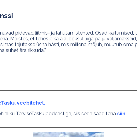
nssi
uvad pidevad liitmis- ja lahutamistehted. Osad käitumised,
ena. Mõistes, et tehes pika aja jooksul liiga palju väljamaks
isimas tajutakse üsna hästi, mis millena mõjub, muutub oma par
ma suhet ära rikkuda?
eTasku veebilehel.
jaliku TerviseTasku podcastiga, siis seda saad teha
siin.