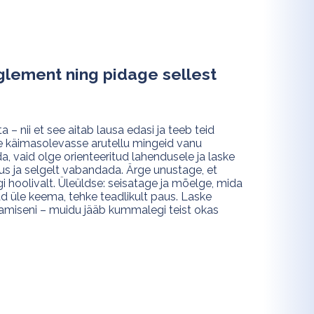
glement ning pidage sellest
– nii et see aitab lausa edasi ja teeb teid
e käimasolevasse arutellu mingeid vanu
, vaid olge orienteeritud lahendusele ja laske
tus ja selgelt vabandada. Ärge unustage, et
 hoolivalt. Üleüldse: seisatage ja mõelge, mida
ad üle keema, tehke teadlikult paus. Laske
stamiseni – muidu jääb kummalegi teist okas