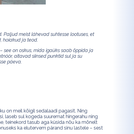
d. Paljud meist lähevad suhtesse lootuses, et
, hoiakud ja teod.
t – see on oskus, mida igaüks saab õppida ja
htnöör, aitavad siinsed punktid sul ja su
sse päeva.
u on meil kõigil sedalaadi pagasit. Ning
si, laseb sul kogeda suuremat hingerahu ning
mine, teinekord tasub aga küsida nõu ka mõnelt
oonuseks ka elutervem pärand sinu lastele – sest