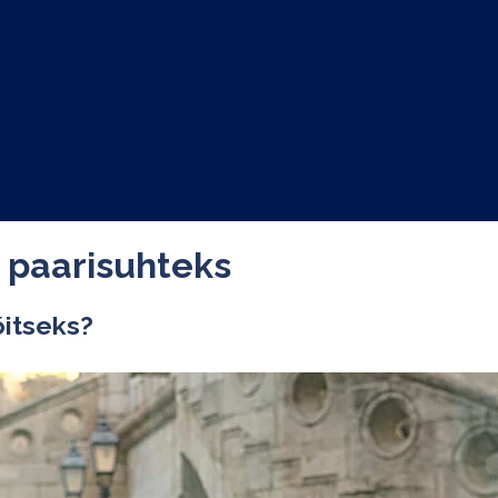
s paarisuhteks
õitseks?