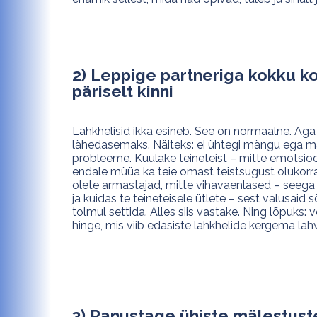
2) Leppige partneriga kokku ko
päriselt kinni
Lahkhelisid ikka esineb. See on normaalne. Aga t
lähedasemaks. Näiteks: ei ühtegi mängu ega m
probleeme. Kuulake teineteist – mitte emotsioo
endale müüa ka teie omast teistsugust olukorrak
olete armastajad, mitte vihavaenlased – seega 
ja kuidas te teineteisele ütlete – sest valusai
tolmul settida. Alles siis vastake. Ning lõpuks
hinge, mis viib edasiste lahkhelide kergema lah
3) Panustage ühiste mälestus