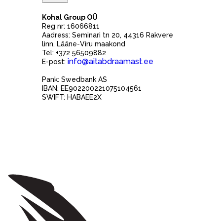
Kohal Group OÜ
Reg nr: 16066811
Aadress: Seminari tn 20, 44316 Rakvere
linn, Lääne-Viru maakond
Tel: +372 56509882
info@aitabdraamast.ee
E-post:
Pank: Swedbank AS
IBAN: EE902200221075104561
SWIFT: HABAEE2X