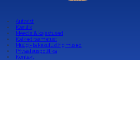
Autorist
Kasulik
Meedia & kajastused
Katked raamatust
Müügi- ja kasutustingimused
Privaatsuspoliitika
Kontakt